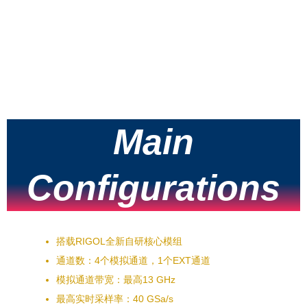
代数字示波器，提供最高13GHz模拟带宽，最高40GSa/s实时采
样率，存储深度最高可达每通道4Gpts,支持多种协议一致性分析
功能。倾角可电动调节的15.6英寸高清触摸大屏，支持多窗口手
势操作，多功能高清智控反馈键盘：可扩展作为主屏幕窗口，可
自定义快捷菜单，符合SCPI标准的程控指令集，提供
USB/LAN/HDMI等多种接口，满足更多测试应用场景。
Main
Configurations
搭载RIGOL全新自研核心模组
通道数：4个模拟通道，1个EXT通道
模拟通道带宽：最高13 GHz
最高实时采样率：40 GSa/s