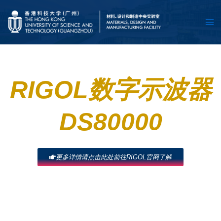
跳
Ma
至
Me
内
容
RIGOL数字示波器
DS80000
更多详情请点击此处前往RIGOL官网了解
DS80000系列高带宽实时数字示波器是RIGOL自主研发的第八