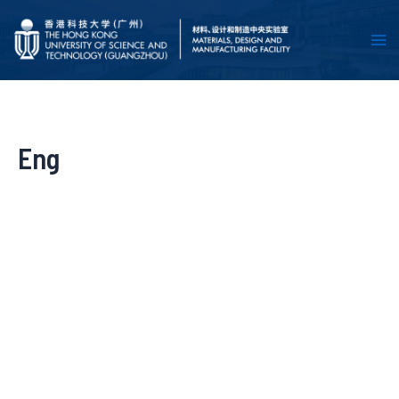
跳
Ma
至
Me
内
容
Eng